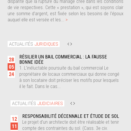
disparité que la rupture du mariage crée dans les conditions
de vie respectives. Cette « prestation », qui est soyons clair
une somme d’argent, est fixée selon les besoins de l'époux
auquel elle est versée et les...
>
ACTUALITÉS
JURIDIQUES
UTS
RÉSILIER UN BAIL COMMERCIAL : LA FAUSSE
28
11
BONNE IDÉE
05
01
1. L’inéluctable poursuite du bail commercial Le
24
22
propriétaire de locaux commerciaux qui donne congé
nt
à son locataire doit préciser les motifs pour lesquels
il le fait. Dans le cas...
ACTUALITÉS
JUDICIAIRES
R -
RESPONSABILITÉ DÉCENNALE ET ÉTUDE DE SOL
12
04
Le projet d’un architecte doit être réalisable et tenir
11
09
mage
compte des contraintes du sol. (Cass. 3e civ.