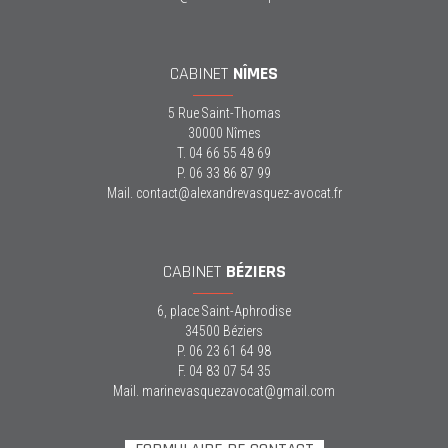
CABINET
NÎMES
5 Rue Saint-Thomas
30000 Nîmes
T. 04 66 55 48 69
P. 06 33 86 87 99
Mail. contact@alexandrevasquez-avocat.fr
CABINET
BÉZIERS
6, place Saint-Aphrodise
34500 Béziers
P. 06 23 61 64 98
F. 04 83 07 54 35
Mail. marinevasquezavocat@gmail.com