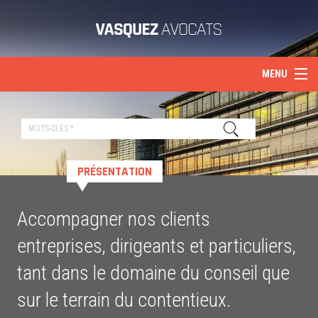
MENU
Accueil
Présentation
PRÉSENTATION
Services
Compétences
Accompagner nos clients
entreprises, dirigeants et particuliers,
Actualités
tant dans le domaine du conseil que
Honoraires
sur le terrain du contentieux.
Contact