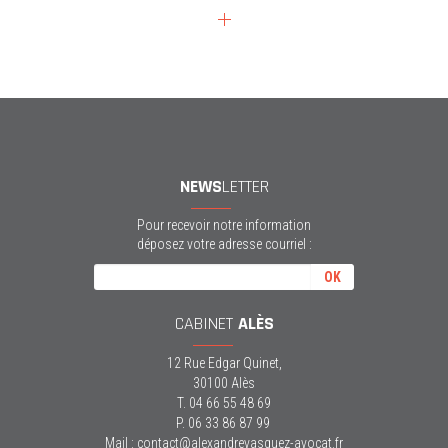
NEWS
LETTER
Pour recevoir notre information
déposez votre adresse courriel :
CABINET
ALÈS
12 Rue Edgar Quinet,
30100 Alès
T. 04 66 55 48 69
P. 06 33 86 87 99
Mail : contact@alexandrevasquez-avocat.fr